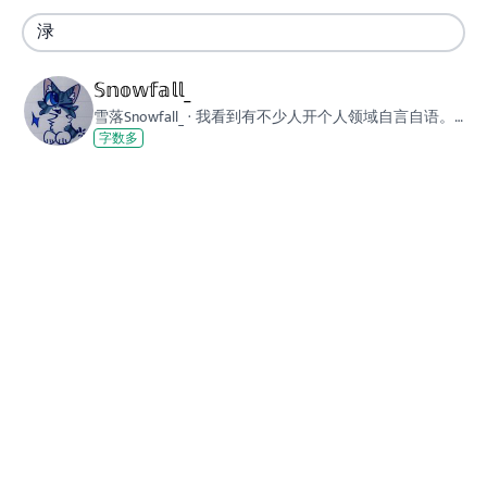
𝕊𝕟𝕠𝕨𝕗𝕒𝕝𝕝_
雪落Snowfall_
·
我看到有不少人开个人领域自言自语。 那我也开！ （顺便把我上百的oc饭做个集合） 放心好了这里画多话少^w^。我知道大家可能会觉得碎碎念很刷屏，我也这么觉得，所以我主要发oc！我爱我的oc们💙💙💙 只要有人待在这里给我的画回复小表情我就很高兴！！！谢谢你们！！！ 与雪落oc世界观相关企划： [链接] 雪落的账号/联系方式： 网易云/哔哩哔哩/LOFTER-雪落Snowfall_ 微信号-summerofshanghai QQ大号-3130515719 钉钉号-snowfall315owo 邮箱-jlwu22@icloud.com
字数多