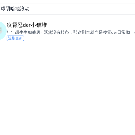
凌霄忍der小猫堆
年年想生生如盛唐
·
既然没有枝条，那这剧本就当是凌霄der日常嘞，杂七杂八什么都有！ 自我介绍一下：咱是琥珀/凌霄哦，（“你画我猜”里曾是柒伍凌捌（？），雨凇族屑猫猫，新猫界目前常驻浆果（但落森废洞是我老家，欢迎眼熟/交友！（IP浙江舟山！我吃姜酥蔗浆—— 高中了可能就淡圈嘞，但无论多久我一定会回来看看！ 猫设↓绿色眼睛银白色虎斑母猫 [图片][图片]（感谢爹咪鹊星无偿绘制uu[图片]（白乐天姐姐的赠图qwq） Zoie Kate佐薇 [图片][图片]Sue Kate苏（相当于凌霄忍同人吧/思索） [图片][图片]关于hp： Ravenclaw♀三年级 Vinie Ilanvanya Cinderita 薇奈·伊兰万亚·辛德瑞塔 欢迎勾关√ 和玖月的贴贴～嘿嘿 [图片]最爱破疯疯画的小云云了🥰 [图片][图片]QQ的ai生成（？）还挺好看的就是说 会有一点点失落。 这世界有那么多人
近期更新