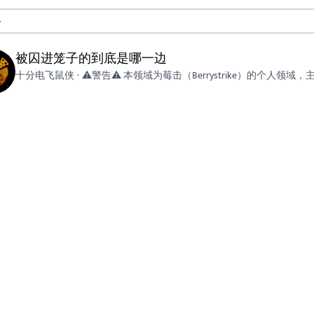
被囚进笼子的到底是哪一边
十分电飞鼠侠
·
⚠️警告⚠️ 本领域为莓击（Berrystrike）的个人领域，主要存放一些随机灵感记录和拟猫设定 如果你能接受…… ①大量完全不同于猫武士的世界观（仅保留命名规则） ②大量拟兽化的其他剧组角色/宝可梦相关crossover ③可能存在的OOC现象/负能触发 那么欢迎来本领域做