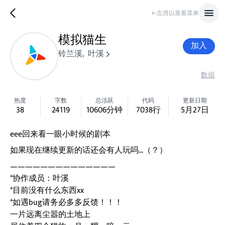
←左滑以查看菜单
模拟猫生
加入
铃兰溪
,
叶溪
数据
热度
字数
总活跃
代码
更新日期
38
24119
10606
分钟
7038
行
5月27日
eee回来看一眼小时候的剧本
如果现在继续更新的话还会有人玩吗...（？）
——————————————
*协作成员：叶溪
*目前没有什么东西xx
*如遇bug请务必多多反馈！！！
一片远离尘嚣的土地上