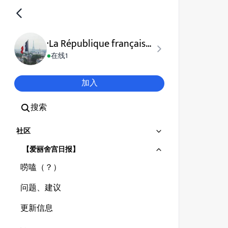
·La République française🇫🇷·
在线
1
加入
搜索
社区
【爱丽舍宫日报】
唠嗑（？）
问题、建议
更新信息