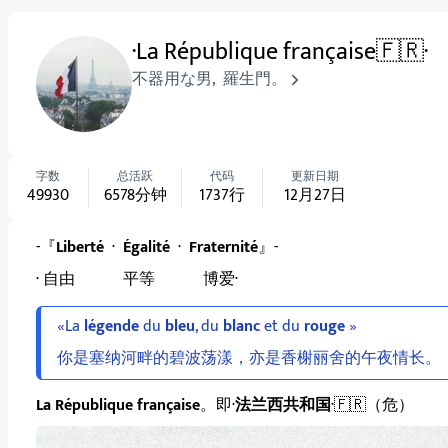
·La République française🇫🇷·
不器用な男
,
羅生門。
字数
总活跃
代码
更新日期
49930
6578
分钟
1737
行
12月27日
-『
Liberté
·
Égalité
·
Fraternité
』-
· 自由 平等 博爱·
«La
légende
du
bleu
, du
blanc
et du
rouge
»
你是塞纳河畔的碧波荡漾，亦是香榭丽舍的午夜情长。
La République française
。即·
法兰西共和国
·🇫🇷（危）