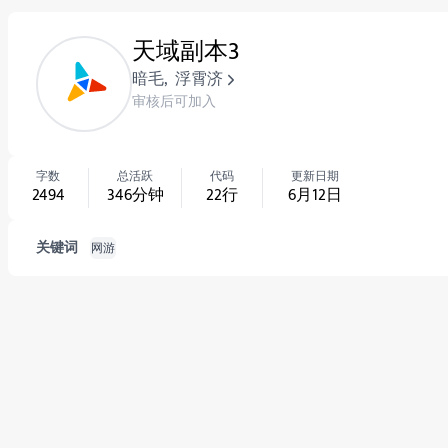
天域副本3
暗毛
,
浮霄济
审核后可加入
字数
总活跃
代码
更新日期
2494
346
分钟
22
行
6月12日
关键词
网游