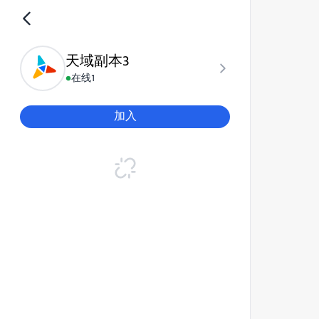
天域副本3
在线
1
加入