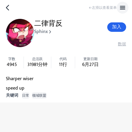
←左滑以查看菜单
二律背反
加入
Sphinx
数据
字数
总活跃
代码
更新日期
4945
31981
分钟
11
行
6月27日
Sharper wiser
speed up
关键词
日常
领域联盟