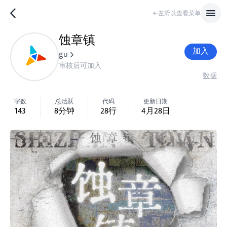
←左滑以查看菜单
蚀章镇
加入
gu
审核后可加入
数据
字数
总活跃
代码
更新日期
143
8
分钟
28
行
4月28日