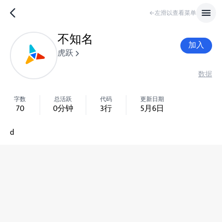
←左滑以查看菜单
不知名
加入
虎跃
数据
字数
总活跃
代码
更新日期
70
0
分钟
3
行
5月6日
d