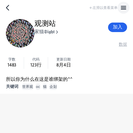
←左滑以查看菜单
观测站
加入
家猫𝕾𝖎𝖌𝖍𝖙
数据
字数
代码
更新日期
1483
123
行
8月4日
所以你为什么在这是谁绑架的^^
关键词
世界观
oc
猫
企划