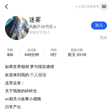
←左滑以查看菜单
迷雾
加入
风翻不动书页
审核后可加入
数据
字数
总活跃
代码
更新日期
836
449
分钟
0
行
前天 03:59
如果世界颠倒 梦与现实缠绕
欢迎来到我的
个人领域
这里会发：
关于我推的碎碎念
oc相关小故事小感慨
日常产出