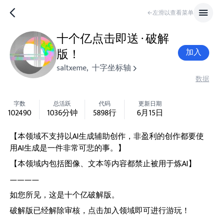
←左滑以查看菜单
十个亿点击即送 · 破解
版！
加入
saltxeme
,
十字坐标轴
数据
字数
总活跃
代码
更新日期
102490
1036
分钟
5898
行
6月15日
【本领域不支持以AI生成辅助创作，非盈利的创作都要使
用AI生成是一件非常可悲的事。】
【本领域内包括图像、文本等内容都禁止被用于炼AI】
————
如您所见，这是十个亿破解版。
破解版已经解除审核，点击加入领域即可进行游玩！