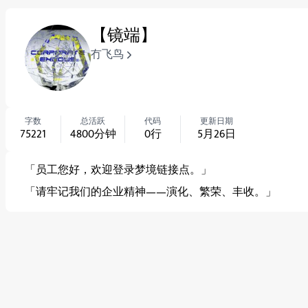
【镜端】
冇飞鸟
字数
总活跃
代码
更新日期
75221
4800
分钟
0
行
5月26日
「员工您好，欢迎登录梦境链接点。」
「请牢记我们的企业精神——演化、繁荣、丰收。」