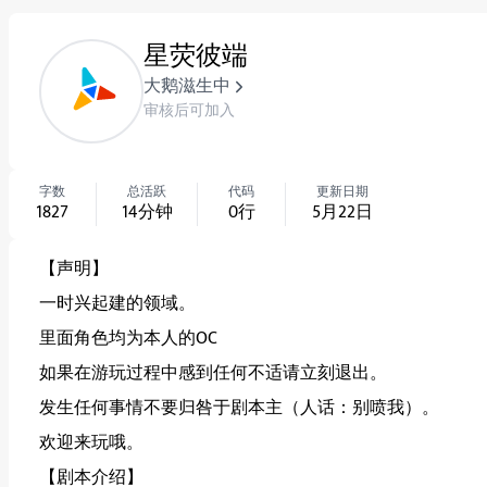
星荧彼端
大鹅滋生中
审核后可加入
字数
总活跃
代码
更新日期
1827
14
分钟
0
行
5月22日
【声明】
一时兴起建的领域。
里面角色均为本人的OC
如果在游玩过程中感到任何不适请立刻退出。
发生任何事情不要归咎于剧本主（人话：别喷我）。
欢迎来玩哦。
【剧本介绍】