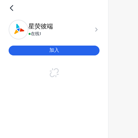
星荧彼端
在线
1
加入