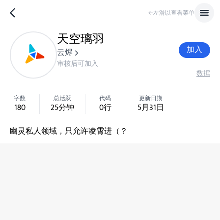
←左滑以查看菜单
天空璃羽
加入
云烬
审核后可加入
数据
字数
总活跃
代码
更新日期
180
25
分钟
0
行
5月31日
幽灵私人领域，只允许凌霄进（？