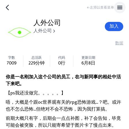
←左滑以查看菜单
人外公司
加入
人外公司
数据
字数
总活跃
代码
更新日期
7009
229
分钟
0
行
6月8日
你是一名刚加入这个公司的员工，在与新同事的相处中活
下来吧。
【ps我还没做完。。。。。】
唔，大概是个跟oc世界观有关的rpg恐怖游戏…？吧。或许
也不怎么恐怖…但绝对不会不恐怖，因为我打算搞。
前期大概只有字，后期会一点点补图，补了会告知，毕竟
可能会被突脸，所以只能寄希望于图片卡了慢点出来。