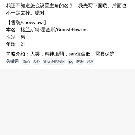
我还不知道怎么设置主角的名字，我先写下面喽。后面也
不一定去掉。嗯对。
【雪鸮/snowy owl】
本名：格兰斯特·霍金斯/Granst·Hawkins
性别：男
年龄：21
简略介绍：人类，精神脆弱，san值偏低，需要保护。
关键词
微恐
人外
额我还能写啥
rpg
解密
追逐