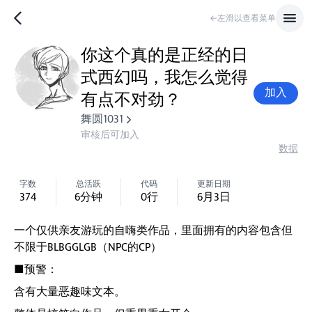
←左滑以查看菜单
你这个真的是正经的日
式西幻吗，我怎么觉得
加入
有点不对劲？
舞圆1031
审核后可加入
数据
字数
总活跃
代码
更新日期
374
6
分钟
0
行
6月3日
一个仅供亲友游玩的自嗨类作品，里面拥有的内容包含但
不限于BLBGGLGB（NPC的CP）
■预警：
含有大量恶趣味文本。