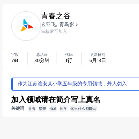
青春之谷
玄羽飞
,
青鸟影
审核后可加入
字数
总活跃
代码
更新日期
783
30
分钟
1
行
6月13日
作为江苏淮安某小学五年级的专用领域，外人勿入
加入领域请在简介写上真名
关键词
青春
猎奇
抽象
同学
这里什么都能写