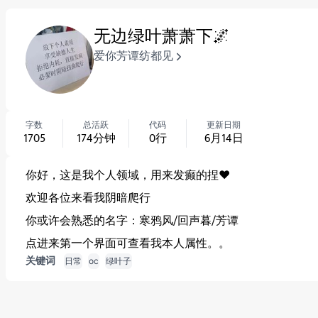
无边绿叶萧萧下🌌
爱你芳谭纺都见
字数
总活跃
代码
更新日期
1705
174
分钟
0
行
6月14日
你好，这是我个人领域，用来发癫的捏♥
欢迎各位来看我阴暗爬行
你或许会熟悉的名字：寒鸦风/回声暮/芳谭
点进来第一个界面可查看我本人属性。。
关键词
日常
oc
绿叶子