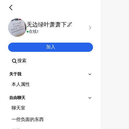
无边绿叶萧萧下🌌
在线
1
加入
搜索
关于我
本人属性
自由聊天
聊天室
一些负面的东西