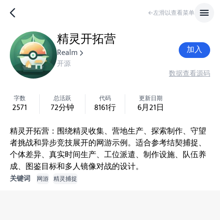
←左滑以查看菜单
精灵开拓营
加入
Realm
开源
数据
查看源码
字数
总活跃
代码
更新日期
2571
72
分钟
8161
行
6月21日
精灵开拓营：围绕精灵收集、营地生产、探索制作、守望
者挑战和异步竞技展开的网游示例。适合参考结契捕捉、
个体差异、真实时间生产、工位派遣、制作设施、队伍养
成、图鉴目标和多人镜像对战的设计。
关键词
网游
精灵捕捉