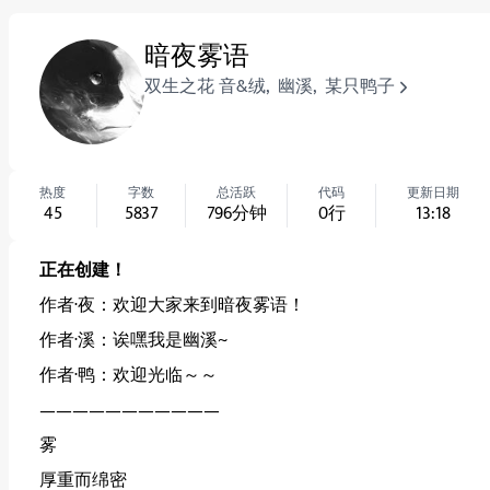
暗夜雾语
双生之花 音&绒
,
幽溪
,
某只鸭子
热度
字数
总活跃
代码
更新日期
45
5837
796
分钟
0
行
13:18
正在创建！
作者·夜：欢迎大家来到暗夜雾语！
作者·溪：诶嘿我是幽溪~
作者·鸭：欢迎光临～～
———————————
雾
厚重而绵密