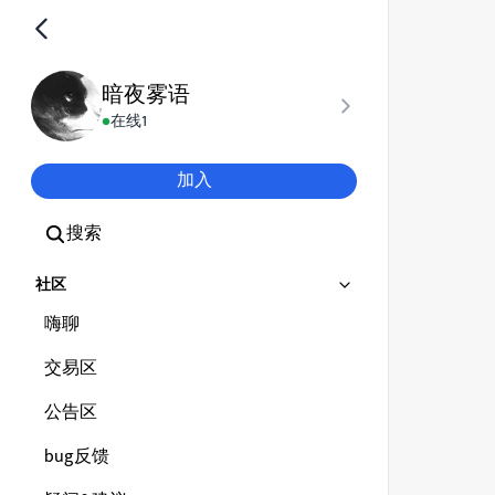
暗夜雾语
在线
1
加入
搜索
社区
嗨聊
交易区
公告区
bug反馈