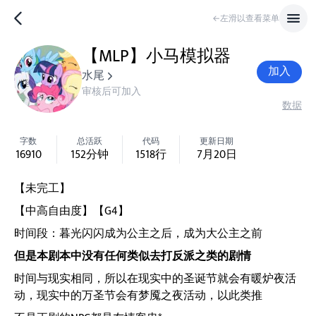
←左滑以查看菜单
【MLP】小马模拟器
加入
水尾
审核后可加入
数据
字数
总活跃
代码
更新日期
16910
152
分钟
1518
行
7月20日
【未完工】
【中高自由度】【G4】
时间段：暮光闪闪成为公主之后，成为大公主之前
但是本剧本中没有任何类似去打反派之类的剧情
时间与现实相同，所以在现实中的圣诞节就会有暖炉夜活
动，现实中的万圣节会有梦魇之夜活动，以此类推