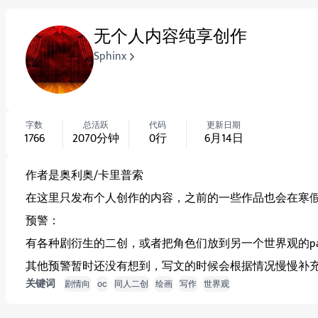
无个人内容纯享创作
Sphinx
字数
总活跃
代码
更新日期
1766
2070
分钟
0
行
6月14日
作者是奥利奥/卡里普索
在这里只发布个人创作的内容，之前的一些作品也会在寒
预警：
有各种剧衍生的二创，或者把角色们放到另一个世界观的p
其他预警暂时还没有想到，写文的时候会根据情况慢慢补
关键词
剧情向
oc
同人二创
绘画
写作
世界观