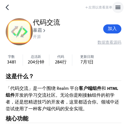
←左滑以查看菜单
代码交流
加入
暴霜
开源
数据
查看源码
字数
总活跃
代码
更新日期
3481
204
分钟
284
行
7月1日
这是什么？
「代码交流」是一个围绕 Realm 平台
客户端组件
和
HTML
组件
开发的学习交流社区。无论你是刚接触组件的初学
者，还是想精进技巧的开发者，这里都适合你。领域中还
尝试使用了一种客户端代码的安全实现。
核心功能